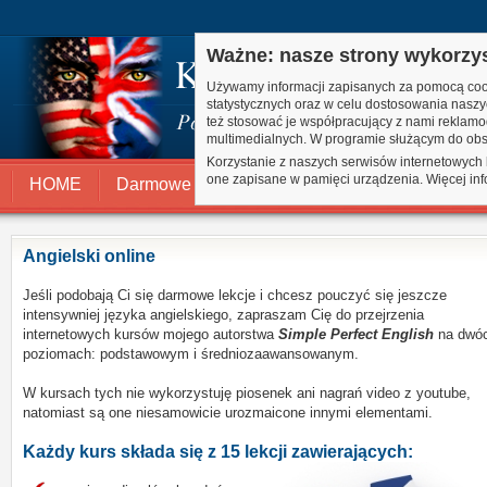
Ważne: nasze strony wykorzyst
Używamy informacji zapisanych za pomocą cook
statystycznych oraz w celu dostosowania nasz
też stosować je współpracujący z nami reklamo
multimedialnych. W programie służącym do obs
Korzystanie z naszych serwisów internetowych
one zapisane w pamięci urządzenia. Więcej in
HOME
Darmowe lekcje
Angielski online
Kontak
Angielski online
Jeśli podobają Ci się darmowe lekcje i chcesz pouczyć się jeszcze
intensywniej języka angielskiego, zapraszam Cię do przejrzenia
internetowych kursów
mojego autorstwa
Simple Perfect English
na dwó
poziomach: podstawowym i średniozaawansowanym.
W kursach tych nie wykorzystuję piosenek ani nagrań video z youtube,
natomiast są one niesamowicie urozmaicone innymi elementami.
Każdy kurs składa się z 15 lekcji zawierających: