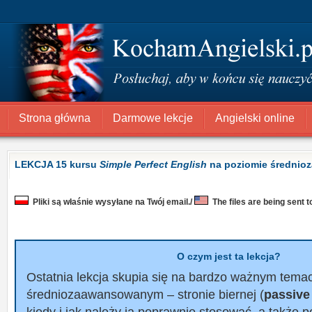
Strona główna
Darmowe lekcje
Angielski online
LEKCJA 15 kursu
Simple Perfect English
na poziomie średni
Pliki są właśnie wysyłane na Twój email./
The files are being sent t
O czym jest ta lekcja?
Ostatnia lekcja skupia się na bardzo ważnym tema
średniozaawansowanym – stronie biernej (
passive
kiedy i jak należy ją poprawnie stosować, a także 